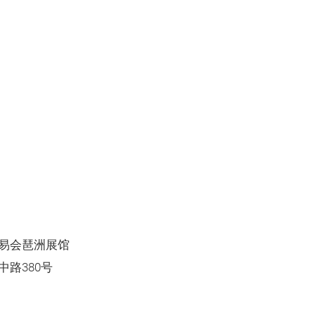
易会琶洲展馆
路380号