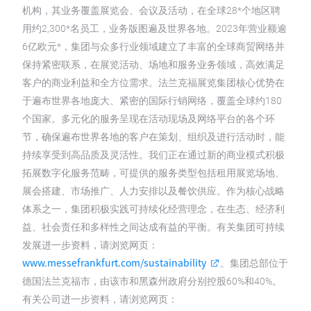
机构，其业务覆盖展览会、会议及活动，在全球28*个地区聘
用约2,300*名员工，业务版图遍及世界各地。2023年营业额逾
6亿欧元*，集团与众多行业领域建立了丰富的全球商贸网络并
保持紧密联系，在展览活动、场地和服务业务领域，高效满足
客户的商业利益和全方位需求。法兰克福展览集团核心优势在
于遍布世界各地庞大、紧密的国际行销网络，覆盖全球约180
个国家。多元化的服务呈现在活动现场及网络平台的各个环
节，确保遍布世界各地的客户在策划、组织及进行活动时，能
持续享受到高品质及灵活性。我们正在通过新的商业模式积极
拓展数字化服务范畴，可提供的服务类型包括租用展览场地、
展会搭建、市场推广、人力安排以及餐饮供应。作为核心战略
体系之一，集团积极实践可持续化经营理念，在生态、经济利
益、社会责任和多样性之间达成有益的平衡。有关集团可持续
发展进一步资料，请浏览网页：
www.messefrankfurt.com/sustainability
。集团总部位于
德国法兰克福市，由该市和黑森州政府分别控股60%和40%。
有关公司进一步资料，请浏览网页：